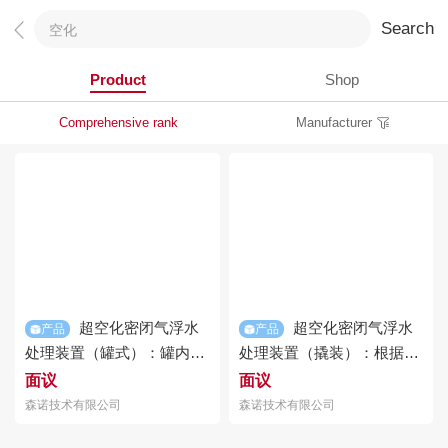
Search
Product
Shop
Comprehensive rank
Manufacturer
超
空化
密闭气浮水
超
空化
密闭气浮水
产品
产品
处理装置（罐式）：罐内增
处理装置（撬装）：根据气
设高效溶气、超
空化
设施，
体在不同压力水中溶解度不
面议
面议
气浮与大罐有机结合，兼具
同的特性，利用高压溶气系
森诺技术有限公司
森诺技术有限公司
气浮高效除油及大罐抗冲击
统将部分回流水和气加压后