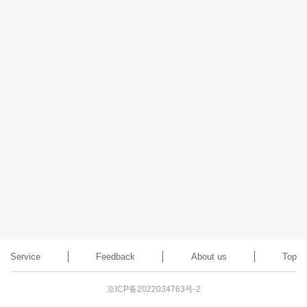
的优势，提高油水分离效
形成溶气水，产生微米级气
率，提升大罐处理能力。
泡，在罐体内部释放。快速
破乳，高效除油、除悬浮
物。
Service
Feedback
About us
Top
京ICP备2022034763号-2